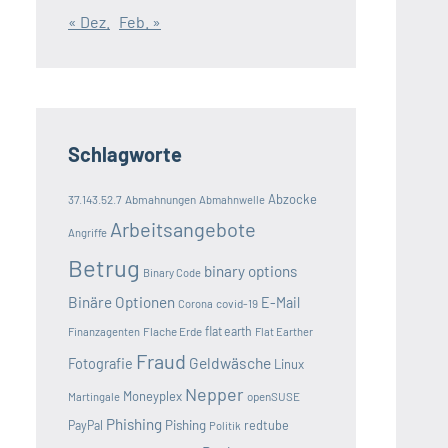
« Dez.
Feb. »
Schlagworte
Abzocke
37.143.52.7
Abmahnungen
Abmahnwelle
Arbeitsangebote
Angriffe
Betrug
binary options
Binary Code
Binäre Optionen
E-Mail
covid-19
Corona
Flache Erde
flat earth
Finanzagenten
Flat Earther
Fraud
Geldwäsche
Fotografie
Linux
Nepper
Moneyplex
openSUSE
Martingale
Phishing
Pishing
redtube
PayPal
Politik