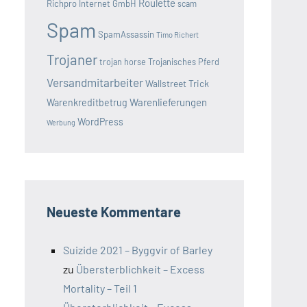
Roulette
Richpro Internet GmbH
scam
Spam
SpamAssassin
Timo Richert
Trojaner
trojan horse
Trojanisches Pferd
Versandmitarbeiter
Wallstreet Trick
Warenlieferungen
Warenkreditbetrug
WordPress
Werbung
Neueste Kommentare
Suizide 2021 – Byggvir of Barley
zu
Übersterblichkeit – Excess
Mortality – Teil 1