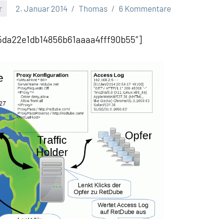
r
2. Januar 2014
Thomas
6 Kommentare
265da22e1db14856b61aaaa4fff90b55″]