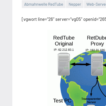
Abmahnwelle RedTube
Nepper
Web-Serve
[vgwort line=“26″ server=“vg05″ openid=“