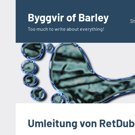
Zum
Inhalt
Byggvir of Barley
springen
St
Too much to write about everything!
Umleitung von RetDu