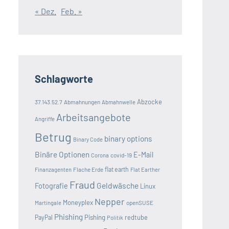
« Dez.
Feb. »
Schlagworte
Abzocke
37.143.52.7
Abmahnungen
Abmahnwelle
Arbeitsangebote
Angriffe
Betrug
binary options
Binary Code
Binäre Optionen
E-Mail
covid-19
Corona
Flache Erde
flat earth
Finanzagenten
Flat Earther
Fraud
Geldwäsche
Fotografie
Linux
Nepper
Moneyplex
openSUSE
Martingale
Phishing
Pishing
redtube
PayPal
Politik