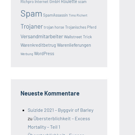
Roulette
Richpro Internet GmbH
scam
Spam
SpamAssassin
Timo Richert
Trojaner
trojan horse
Trojanisches Pferd
Versandmitarbeiter
Wallstreet Trick
Warenlieferungen
Warenkreditbetrug
WordPress
Werbung
Neueste Kommentare
Suizide 2021 – Byggvir of Barley
zu
Übersterblichkeit – Excess
Mortality – Teil 1