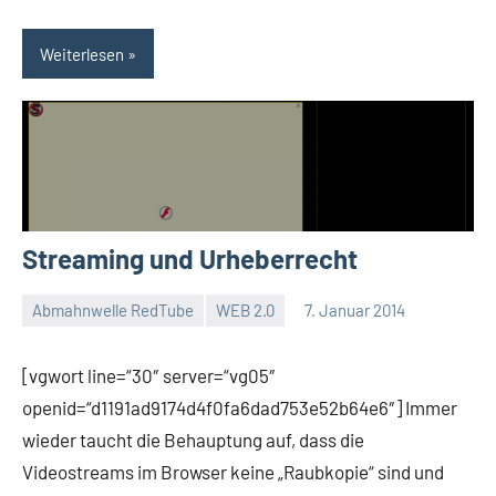
Weiterlesen
Streaming und Urheberrecht
Abmahnwelle RedTube
WEB 2.0
7. Januar 2014
Thomas
Ein
Kommentar
[vgwort line=“30″ server=“vg05″
openid=“d1191ad9174d4f0fa6dad753e52b64e6″] Immer
wieder taucht die Behauptung auf, dass die
Videostreams im Browser keine „Raubkopie“ sind und