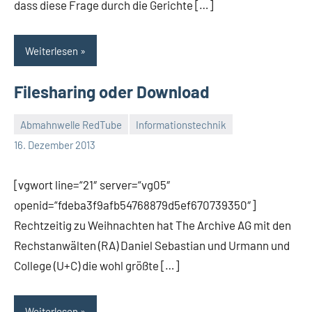
dass diese Frage durch die Gerichte […]
Weiterlesen
Filesharing oder Download
Abmahnwelle RedTube
Informationstechnik
Thomas
2
16. Dezember 2013
Kommentare
[vgwort line=“21″ server=“vg05″
openid=“fdeba3f9afb54768879d5ef670739350″]
Rechtzeitig zu Weihnachten hat The Archive AG mit den
Rechstanwälten (RA) Daniel Sebastian und Urmann und
College (U+C) die wohl größte […]
Weiterlesen