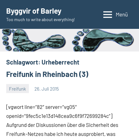
Zum
Byggvir of Barley
Inhalt
Menü
Too much to write about everything!
springen
Schlagwort:
Urheberrecht
Freifunk in Rheinbach (3)
Freifunk
26. Juli 2015
Thomas
[vgwort line=“82″ server=“vg05″
openid=“9fec5c1e13d148cea9c6f9f72699284c“]
Aufgrund der Diskussionen über die Sicherheit des
Freifunk-Netzes habe ich heute ausprobiert, was