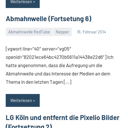
Weiterlesen
Abmahnwelle (Fortsetung 6)
Abmahnwelle RedTube
Nepper
16. Februar 2014
Thomas
[vgwort line=“40″ server=“vg05″
openid=“82021ece64bc4270b5611a14438e22d6″] Ich
hatte angenommen, dass die Aufregung um die
Abmahnwelle und das Interesse der Medien an dem
Thema in den letzten Tagen […]
Weiterlesen
LG Köln und entfernt die Pixelio Bilder
(Fortsetzung 2)