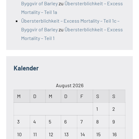
Byggvir of Barley
zu
Übersterblichkeit – Excess
Mortality – Teil 1a
Übersterblichkeit – Excess Mortality – Teil 1c –
Byggvir of Barley
zu
Übersterblichkeit – Excess
Mortality – Teil 1
Kalender
August 2026
M
D
M
D
F
S
S
1
2
3
4
5
6
7
8
9
10
11
12
13
14
15
16