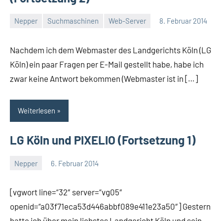
Nepper
Suchmaschinen
Web-Server
8. Februar 2014
Thomas
Nachdem ich dem Webmaster des Landgerichts Köln (LG
Köln) ein paar Fragen per E-Mail gestellt habe, habe ich
zwar keine Antwort bekommen (Webmaster ist in […]
Weiterlesen
LG Köln und PIXELIO (Fortsetzung 1)
Nepper
6. Februar 2014
Thomas
Ein
Kommentar
[vgwort line=“32″ server=“vg05″
openid=“a03f71eca53d446abbf089e411e23a50″] Gestern
hatte ich über mein liebstes Landgericht Köln und sein