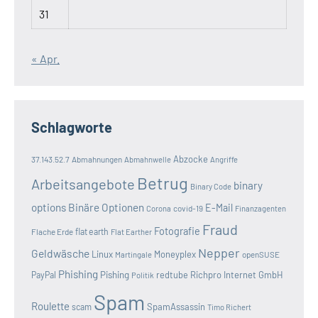
31
« Apr.
Schlagworte
Abzocke
37.143.52.7
Abmahnungen
Abmahnwelle
Angriffe
Betrug
Arbeitsangebote
binary
Binary Code
options
Binäre Optionen
E-Mail
covid-19
Corona
Finanzagenten
Fraud
Fotografie
Flache Erde
flat earth
Flat Earther
Nepper
Geldwäsche
Linux
Moneyplex
openSUSE
Martingale
Phishing
Pishing
redtube
Richpro Internet GmbH
PayPal
Politik
Spam
Roulette
SpamAssassin
scam
Timo Richert