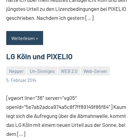
jüngstes Urteil zu den Lizenzbedingungen bei PIXELIO
geschrieben. Nachdem ich gestern […]
Weiterlesen
LG Köln und PIXELIO
Nepper
Un-Sinniges
WEB 2.0
Web-Server
Thomas
Ein
5. Februar 2014
Kommentar
[vgwort line=“36″ server=“vg05″
openid=“5e7ab2adca974a5c8f7ff89149f86f84″] Kaum
legt sich die Aufregung über die Abmahnwelle, kommt
das LG Köln mit einem neuen Urteil aus der Sonne, bei
dem […]