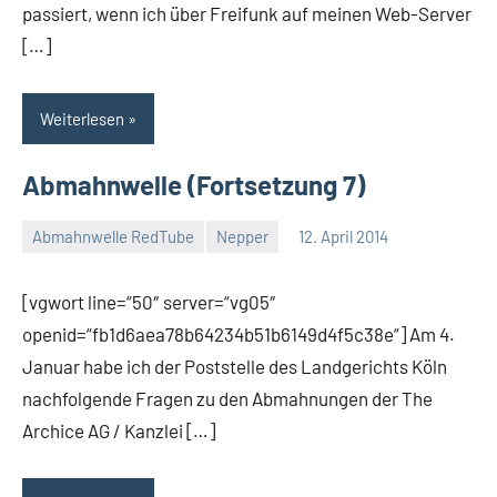
passiert, wenn ich über Freifunk auf meinen Web-Server
[…]
Weiterlesen
Abmahnwelle (Fortsetzung 7)
Abmahnwelle RedTube
Nepper
12. April 2014
Thomas
[vgwort line=“50″ server=“vg05″
openid=“fb1d6aea78b64234b51b6149d4f5c38e“] Am 4.
Januar habe ich der Poststelle des Landgerichts Köln
nachfolgende Fragen zu den Abmahnungen der The
Archice AG / Kanzlei […]