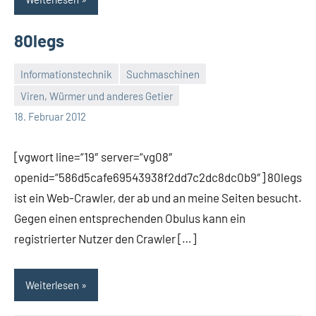
80legs
Informationstechnik
Suchmaschinen
Viren, Würmer und anderes Getier
Thomas
18. Februar 2012
[vgwort line=“19″ server=“vg08″
openid=“586d5cafe69543938f2dd7c2dc8dc0b9″] 80legs
ist ein Web-Crawler, der ab und an meine Seiten besucht.
Gegen einen entsprechenden Obulus kann ein
registrierter Nutzer den Crawler […]
Weiterlesen