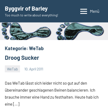
Zum
Byggvir of Barley
Inhalt
Menü
Too much to write about everything!
springen
Kategorie:
WeTab
Droog Sucker
WeTab
10. April 2011
Thomas
Das WeTab lässt sich leider nicht so gut auf den
übereinander geschlagenen Beinen balancieren. Ich
brauche immer eine Hand zu festhalten. Heute hab ich
eine […]