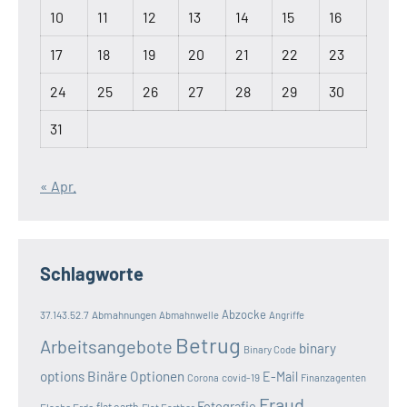
10
11
12
13
14
15
16
17
18
19
20
21
22
23
24
25
26
27
28
29
30
31
« Apr.
Schlagworte
Abzocke
37.143.52.7
Abmahnungen
Abmahnwelle
Angriffe
Betrug
Arbeitsangebote
binary
Binary Code
options
Binäre Optionen
E-Mail
covid-19
Corona
Finanzagenten
Fraud
Fotografie
Flache Erde
flat earth