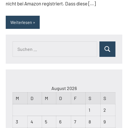
nicht bei Amazon registriert. Dass diese […]
Weiterlesen
Suchen
Suchen
nach:
August 2026
M
D
M
D
F
S
S
1
2
3
4
5
6
7
8
9