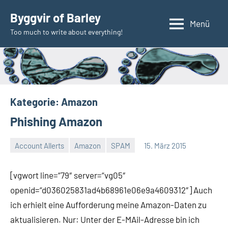
Zum
Byggvir of Barley
Inhalt
Menü
Too much to write about everything!
springen
Kategorie:
Amazon
Phishing Amazon
Account Allerts
Amazon
SPAM
15. März 2015
Thomas
[vgwort line=“79″ server=“vg05″
openid=“d036025831ad4b68961e06e9a4609312″] Auch
ich erhielt eine Aufforderung meine Amazon-Daten zu
aktualisieren. Nur: Unter der E-MAil-Adresse bin ich