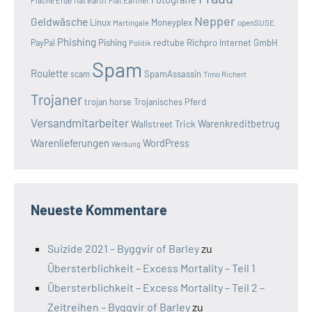
Flat Earther
Nepper
Geldwäsche
Linux
Moneyplex
openSUSE
Martingale
Phishing
Pishing
redtube
Richpro Internet GmbH
PayPal
Politik
Spam
Roulette
SpamAssassin
scam
Timo Richert
Trojaner
trojan horse
Trojanisches Pferd
Versandmitarbeiter
Wallstreet Trick
Warenkreditbetrug
Warenlieferungen
WordPress
Werbung
Neueste Kommentare
Suizide 2021 – Byggvir of Barley
zu
Übersterblichkeit – Excess Mortality – Teil 1
Übersterblichkeit – Excess Mortality – Teil 2 –
Zeitreihen – Byggvir of Barley
zu