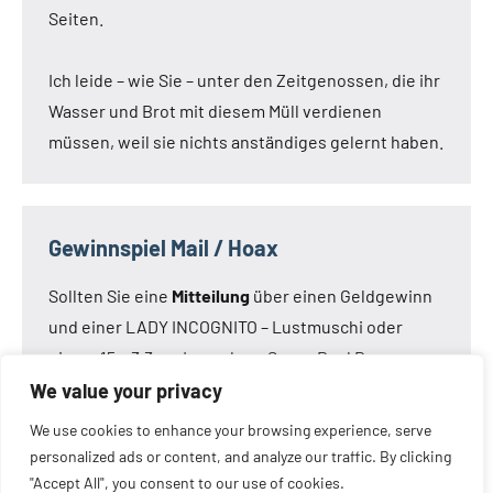
Seiten.
Ich leide – wie Sie – unter den Zeitgenossen, die ihr
Wasser und Brot mit diesem Müll verdienen
müssen, weil sie nichts anständiges gelernt haben.
Gewinnspiel Mail / Hoax
Sollten Sie eine
Mitteilung
über einen Geldgewinn
und einer LADY INCOGNITO – Lustmuschi oder
einem 15 x 3,3 cm Loveclone Super Real Dong –
oder was immer den Kameraden noch einfällt –
We value your privacy
bekommen haben:
Die Mail ist nicht von mir!
Die
We use cookies to enhance your browsing experience, serve
Mail ist eine Fälschung.
personalized ads or content, and analyze our traffic. By clicking
"Accept All", you consent to our use of cookies.