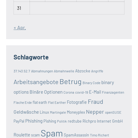
31
« Apr.
Schlagworte
Abzocke
37.143.52.7
Abmahnungen
Abmahnwelle
Angriffe
Betrug
Arbeitsangebote
binary
Binary Code
options
Binäre Optionen
E-Mail
covid-19
Corona
Finanzagenten
Fraud
Fotografie
Flache Erde
flat earth
Flat Earther
Nepper
Geldwäsche
Linux
Moneyplex
openSUSE
Martingale
Phishing
Pishing
redtube
Richpro Internet GmbH
PayPal
Politik
Spam
Roulette
SpamAssassin
scam
Timo Richert