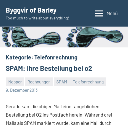
Zum
Byggvir of Barley
Inhalt
Menü
Too much to write about everything!
springen
Kategorie:
Telefonrechnung
SPAM: Ihre Bestellung bei o2
Nepper
Rechnungen
SPAM
Telefonrechnung
Thomas
2
9. Dezember 2013
Kommentare
Gerade kam die obigen Mail einer angeblichen
Bestellung bei O2 ins Postfach herein. Während drei
Mails als SPAM markiert wurde, kam eine Mail durch,