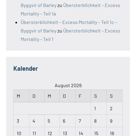
Byggvir of Barley
zu
Übersterblichkeit – Excess
Mortality – Teil 1a
Übersterblichkeit – Excess Mortality – Teil 1c –
Byggvir of Barley
zu
Übersterblichkeit – Excess
Mortality – Teil 1
Kalender
August 2026
M
D
M
D
F
S
S
1
2
3
4
5
6
7
8
9
10
11
12
13
14
15
16