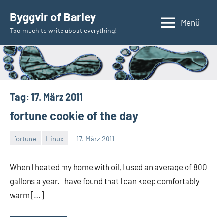
Zum
Byggvir of Barley
Inhalt
Menü
Too much to write about everything!
springen
Tag:
17. März 2011
fortune cookie of the day
fortune
Linux
17. März 2011
Thomas
When I heated my home with oil, I used an average of 800
gallons a year. I have found that I can keep comfortably
warm […]