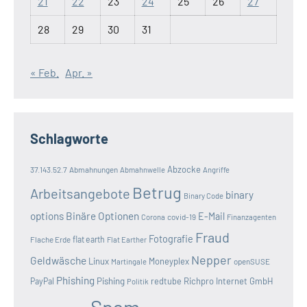
21
22
23
24
25
26
27
28
29
30
31
« Feb.
Apr. »
Schlagworte
Abzocke
37.143.52.7
Abmahnungen
Abmahnwelle
Angriffe
Betrug
Arbeitsangebote
binary
Binary Code
options
Binäre Optionen
E-Mail
covid-19
Corona
Finanzagenten
Fraud
Fotografie
Flache Erde
flat earth
Flat Earther
Nepper
Geldwäsche
Linux
Moneyplex
openSUSE
Martingale
Phishing
Pishing
redtube
Richpro Internet GmbH
PayPal
Politik