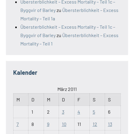
Übersterblichkeit – Excess Mortality – Teil 1c –
Byggvir of Barley
zu
Übersterblichkeit – Excess
Mortality – Teil 1a
Übersterblichkeit – Excess Mortality – Teil 1c –
Byggvir of Barley
zu
Übersterblichkeit – Excess
Mortality – Teil 1
Kalender
März 2011
M
D
M
D
F
S
S
1
2
3
4
5
6
7
8
9
10
11
12
13