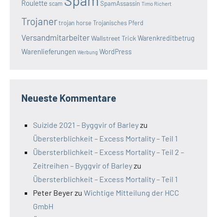
Spam
Roulette
SpamAssassin
scam
Timo Richert
Trojaner
trojan horse
Trojanisches Pferd
Versandmitarbeiter
Wallstreet Trick
Warenkreditbetrug
Warenlieferungen
WordPress
Werbung
Neueste Kommentare
Suizide 2021 – Byggvir of Barley
zu
Übersterblichkeit – Excess Mortality – Teil 1
Übersterblichkeit – Excess Mortality – Teil 2 –
Zeitreihen – Byggvir of Barley
zu
Übersterblichkeit – Excess Mortality – Teil 1
Peter Beyer
zu
Wichtige Mitteilung der HCC
GmbH