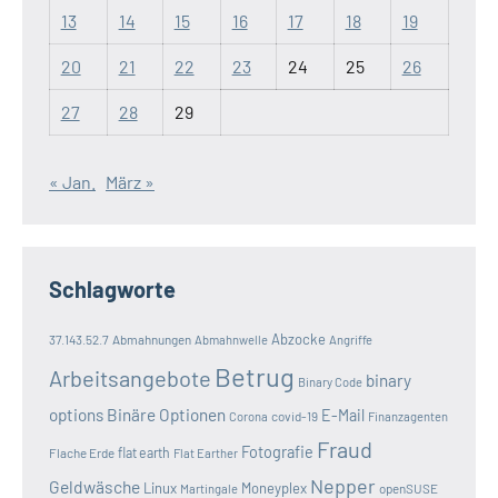
13
14
15
16
17
18
19
20
21
22
23
24
25
26
27
28
29
« Jan.
März »
Schlagworte
Abzocke
37.143.52.7
Abmahnungen
Abmahnwelle
Angriffe
Betrug
Arbeitsangebote
binary
Binary Code
options
Binäre Optionen
E-Mail
covid-19
Corona
Finanzagenten
Fraud
Fotografie
Flache Erde
flat earth
Flat Earther
Nepper
Geldwäsche
Linux
Moneyplex
openSUSE
Martingale