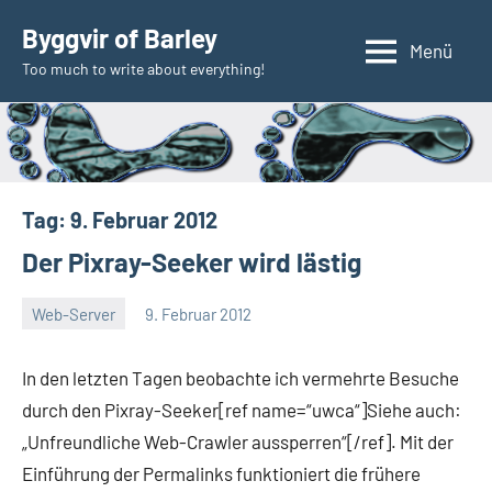
Zum
Byggvir of Barley
Inhalt
Menü
Too much to write about everything!
springen
Tag:
9. Februar 2012
Der Pixray-Seeker wird lästig
Web-Server
9. Februar 2012
Thomas
3
Kommentare
In den letzten Tagen beobachte ich vermehrte Besuche
durch den Pixray-Seeker[ref name=“uwca“]Siehe auch:
„Unfreundliche Web-Crawler aussperren“[/ref]. Mit der
Einführung der Permalinks funktioniert die frühere