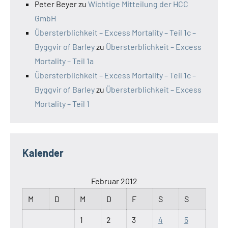
Peter Beyer
zu
Wichtige Mitteilung der HCC
GmbH
Übersterblichkeit – Excess Mortality – Teil 1c –
Byggvir of Barley
zu
Übersterblichkeit – Excess
Mortality – Teil 1a
Übersterblichkeit – Excess Mortality – Teil 1c –
Byggvir of Barley
zu
Übersterblichkeit – Excess
Mortality – Teil 1
Kalender
Februar 2012
M
D
M
D
F
S
S
1
2
3
4
5