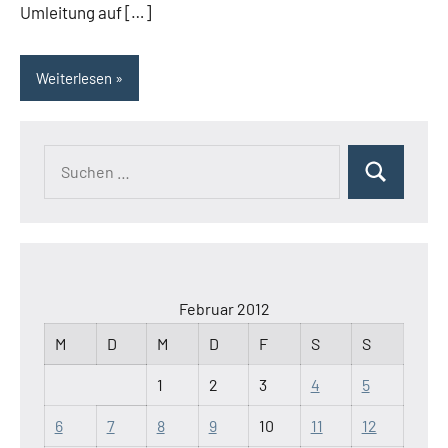
Umleitung auf […]
Weiterlesen
Suchen
Suchen
nach:
Februar 2012
M
D
M
D
F
S
S
1
2
3
4
5
6
7
8
9
10
11
12