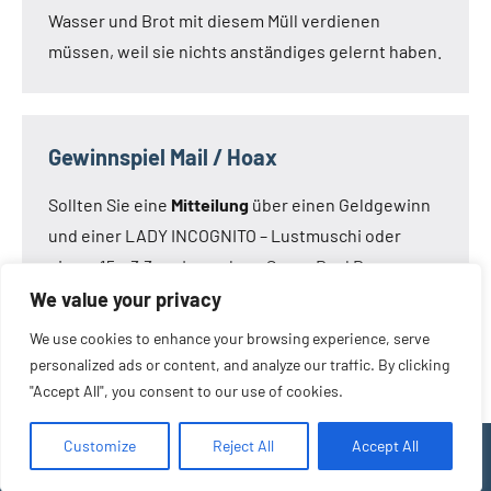
Wasser und Brot mit diesem Müll verdienen
müssen, weil sie nichts anständiges gelernt haben.
Gewinnspiel Mail / Hoax
Sollten Sie eine
Mitteilung
über einen Geldgewinn
und einer LADY INCOGNITO – Lustmuschi oder
einem 15 x 3,3 cm Loveclone Super Real Dong –
oder was immer den Kameraden noch einfällt –
We value your privacy
bekommen haben:
Die Mail ist nicht von mir!
Die
We use cookies to enhance your browsing experience, serve
Mail ist eine Fälschung.
personalized ads or content, and analyze our traffic. By clicking
"Accept All", you consent to our use of cookies.
Customize
Reject All
Accept All
WordPress-Theme: Occasio von ThemeZee.