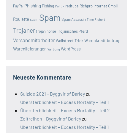
Phishing
Pishing
redtube
Richpro Internet GmbH
PayPal
Politik
Spam
Roulette
SpamAssassin
scam
Timo Richert
Trojaner
trojan horse
Trojanisches Pferd
Versandmitarbeiter
Wallstreet Trick
Warenkreditbetrug
Warenlieferungen
WordPress
Werbung
Neueste Kommentare
Suizide 2021 – Byggvir of Barley
zu
Übersterblichkeit – Excess Mortality – Teil 1
Übersterblichkeit – Excess Mortality – Teil 2 –
Zeitreihen – Byggvir of Barley
zu
Übersterblichkeit – Excess Mortality – Teil 1