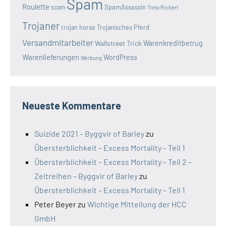
Spam
Roulette
SpamAssassin
scam
Timo Richert
Trojaner
trojan horse
Trojanisches Pferd
Versandmitarbeiter
Wallstreet Trick
Warenkreditbetrug
Warenlieferungen
WordPress
Werbung
Neueste Kommentare
Suizide 2021 – Byggvir of Barley
zu
Übersterblichkeit – Excess Mortality – Teil 1
Übersterblichkeit – Excess Mortality – Teil 2 –
Zeitreihen – Byggvir of Barley
zu
Übersterblichkeit – Excess Mortality – Teil 1
Peter Beyer
zu
Wichtige Mitteilung der HCC
GmbH