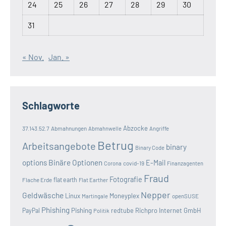
24
25
26
27
28
29
30
31
« Nov.
Jan. »
Schlagworte
Abzocke
37.143.52.7
Abmahnungen
Abmahnwelle
Angriffe
Betrug
Arbeitsangebote
binary
Binary Code
options
Binäre Optionen
E-Mail
covid-19
Corona
Finanzagenten
Fraud
Fotografie
Flache Erde
flat earth
Flat Earther
Nepper
Geldwäsche
Linux
Moneyplex
openSUSE
Martingale
Phishing
Pishing
redtube
Richpro Internet GmbH
PayPal
Politik