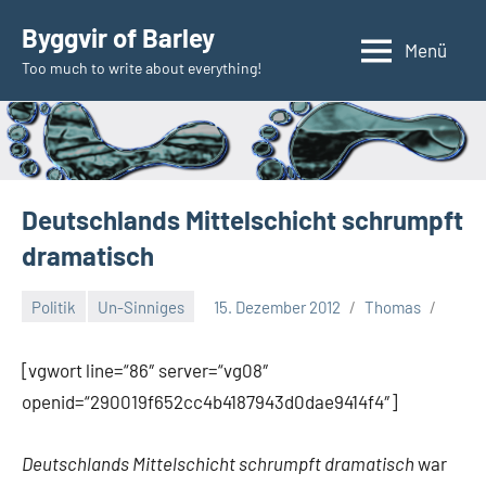
Zum
Byggvir of Barley
Inhalt
Menü
Too much to write about everything!
springen
Deutschlands Mittelschicht schrumpft
dramatisch
Politik
Un-Sinniges
15. Dezember 2012
Thomas
[vgwort line=“86″ server=“vg08″
openid=“290019f652cc4b4187943d0dae9414f4″]
Deutschlands Mittelschicht schrumpft dramatisch
war