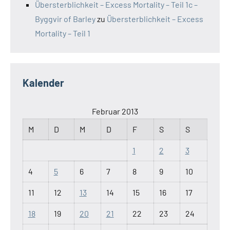
Übersterblichkeit – Excess Mortality – Teil 1c –
Byggvir of Barley
zu
Übersterblichkeit – Excess
Mortality – Teil 1
Kalender
Februar 2013
M
D
M
D
F
S
S
1
2
3
4
5
6
7
8
9
10
11
12
13
14
15
16
17
18
19
20
21
22
23
24