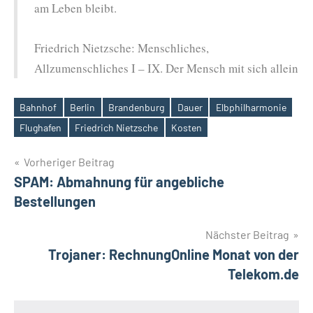
am Leben bleibt.
Friedrich Nietzsche: Menschliches,
Allzumenschliches I – IX. Der Mensch mit sich allein
Bahnhof
Berlin
Brandenburg
Dauer
Elbphilharmonie
Schlagwörter
Flughafen
Friedrich Nietzsche
Kosten
Beitragsnavigation
Vorheriger Beitrag
SPAM: Abmahnung für angebliche
Bestellungen
Nächster Beitrag
Trojaner: RechnungOnline Monat von der
Telekom.de