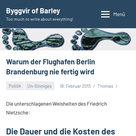
Zum
Byggvir of Barley
Inhalt
Menü
Too much to write about everything!
springen
Warum der Flughafen Berlin
Brandenburg nie fertig wird
Politik
Un-Sinniges
18. Februar 2013
Thomas
Die unterschlagenen Weisheiten des Friedrich
Nietzsche:
Die Dauer und die Kosten des