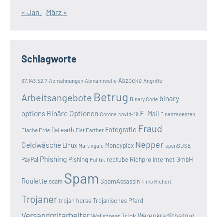
« Jan.
März »
Schlagworte
Abzocke
37.143.52.7
Abmahnungen
Abmahnwelle
Angriffe
Betrug
Arbeitsangebote
binary
Binary Code
options
Binäre Optionen
E-Mail
covid-19
Corona
Finanzagenten
Fraud
Fotografie
Flache Erde
flat earth
Flat Earther
Nepper
Geldwäsche
Linux
Moneyplex
openSUSE
Martingale
Phishing
Pishing
redtube
Richpro Internet GmbH
PayPal
Politik
Spam
Roulette
SpamAssassin
scam
Timo Richert
Trojaner
trojan horse
Trojanisches Pferd
Versandmitarbeiter
Wallstreet Trick
Warenkreditbetrug