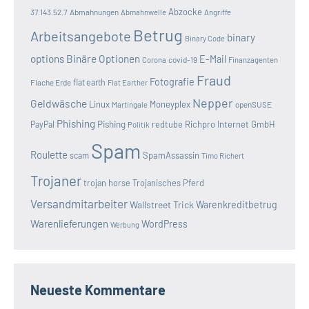
Abzocke
37.143.52.7
Abmahnungen
Abmahnwelle
Angriffe
Betrug
Arbeitsangebote
binary
Binary Code
options
Binäre Optionen
E-Mail
covid-19
Corona
Finanzagenten
Fraud
Fotografie
Flache Erde
flat earth
Flat Earther
Nepper
Geldwäsche
Linux
Moneyplex
openSUSE
Martingale
Phishing
Pishing
redtube
Richpro Internet GmbH
PayPal
Politik
Spam
Roulette
SpamAssassin
scam
Timo Richert
Trojaner
trojan horse
Trojanisches Pferd
Versandmitarbeiter
Wallstreet Trick
Warenkreditbetrug
Warenlieferungen
WordPress
Werbung
Neueste Kommentare