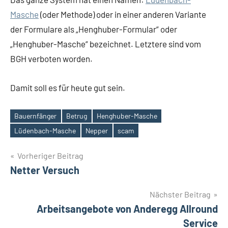
Masche
(oder Methode) oder in einer anderen Variante
der Formulare als „Henghuber-Formular“ oder
„Henghuber-Masche“ bezeichnet. Letztere sind vom
BGH verboten worden.
Damit soll es für heute gut sein.
Bauernfänger
Betrug
Henghuber-Masche
Schlagwörter
Lüdenbach-Masche
Nepper
scam
Beitragsnavigation
Vorheriger Beitrag
Netter Versuch
Nächster Beitrag
Arbeitsangebote von Anderegg Allround
Service