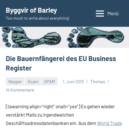
Zum
Byggvir of Barley
Inhalt
Menü
Too much to write about everything!
springen
Die Bauernfängerei des EU Business
Register
Nepper
Scam
SPAM
1. Juni 2013
Thomas
14 Kommentare
[tawarning align=“right“ onall=“yes“] Es gehen wieder
verstärkt Mails zu irgendwelchen
Geschäftsadressdatenbanken ein. Aus dem
World Trade