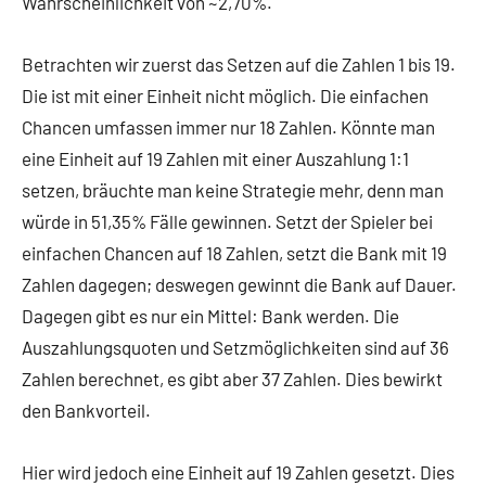
Wahrscheinlichkeit von ~2,70%.
Betrachten wir zuerst das Setzen auf die Zahlen 1 bis 19.
Die ist mit einer Einheit nicht möglich. Die einfachen
Chancen umfassen immer nur 18 Zahlen. Könnte man
eine Einheit auf 19 Zahlen mit einer Auszahlung 1:1
setzen, bräuchte man keine Strategie mehr, denn man
würde in 51,35% Fälle gewinnen. Setzt der Spieler bei
einfachen Chancen auf 18 Zahlen, setzt die Bank mit 19
Zahlen dagegen; deswegen gewinnt die Bank auf Dauer.
Dagegen gibt es nur ein Mittel: Bank werden. Die
Auszahlungsquoten und Setzmöglichkeiten sind auf 36
Zahlen berechnet, es gibt aber 37 Zahlen. Dies bewirkt
den Bankvorteil.
Hier wird jedoch eine Einheit auf 19 Zahlen gesetzt. Dies