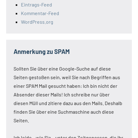
Eintrags-Feed
Kommentar-Feed
WordPress.org
Anmerkung zu SPAM
Sollten Sie über eine Google-Suche auf diese
Seiten gestoßen sein, weil Sie nach Begriffen aus
einer SPAM Mail gesucht haben: Ich bin nicht der
Absender dieser Mails! Ich schreibe nur über
diesen Müll und zitiere dazu aus den Mails. Deshalb
finden Sie über eine Suchmaschine auch diese
Seiten.
Ich leide – wie Sie – unter den Zeitgenossen, die ihr