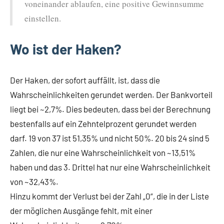
voneinander ablaufen, eine positive Gewinnsumme
einstellen.
Wo ist der Haken?
Der Haken, der sofort auffällt, ist, dass die
Wahrscheinlichkeiten gerundet werden. Der Bankvorteil
liegt bei ~2,7%. Dies bedeuten, dass bei der Berechnung
bestenfalls auf ein Zehntelprozent gerundet werden
darf. 19 von 37 ist 51,35% und nicht 50%. 20 bis 24 sind 5
Zahlen, die nur eine Wahrscheinlichkeit von ~13,51%
haben und das 3. Drittel hat nur eine Wahrscheinlichkeit
von ~32,43%.
Hinzu kommt der Verlust bei der Zahl „0“, die in der Liste
der möglichen Ausgänge fehlt, mit einer