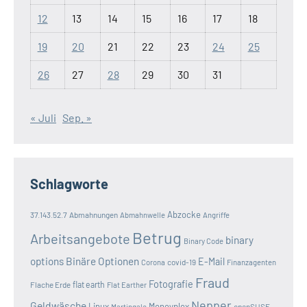
12
13
14
15
16
17
18
19
20
21
22
23
24
25
26
27
28
29
30
31
« Juli
Sep. »
Schlagworte
Abzocke
37.143.52.7
Abmahnungen
Abmahnwelle
Angriffe
Betrug
Arbeitsangebote
binary
Binary Code
options
Binäre Optionen
E-Mail
covid-19
Corona
Finanzagenten
Fraud
Fotografie
Flache Erde
flat earth
Flat Earther
Nepper
Geldwäsche
Linux
Moneyplex
openSUSE
Martingale