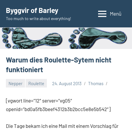
Zum
Byggvir of Barley
Inhalt
Menü
Too much to write about everything!
springen
Warum dies Roulette-Sytem nicht
funktioniert
Nepper
Roulette
24. August 2013
Thomas
[vgwort line=“12″ server=“vg05″
openid=“bd0a5fb3beef4312b3b2bcc5e8e5b542″]
Die Tage bekam ich eine Mail mit einem Vorschlag für