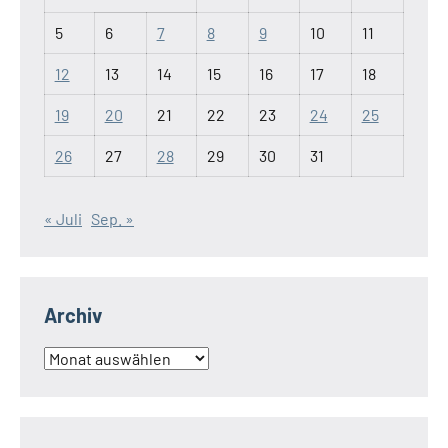
5
6
7
8
9
10
11
12
13
14
15
16
17
18
19
20
21
22
23
24
25
26
27
28
29
30
31
« Juli
Sep. »
Archiv
Archiv