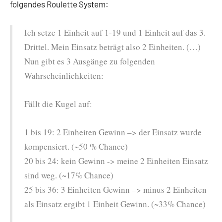
folgendes Roulette System:
Ich setze 1 Einheit auf 1-19 und 1 Einheit auf das 3.
Drittel. Mein Einsatz beträgt also 2 Einheiten. (…)
Nun gibt es 3 Ausgänge zu folgenden
Wahrscheinlichkeiten:
Fällt die Kugel auf:
1 bis 19: 2 Einheiten Gewinn –> der Einsatz wurde
kompensiert. (~50 % Chance)
20 bis 24: kein Gewinn -> meine 2 Einheiten Einsatz
sind weg. (~17% Chance)
25 bis 36: 3 Einheiten Gewinn –> minus 2 Einheiten
als Einsatz ergibt 1 Einheit Gewinn. (~33% Chance)