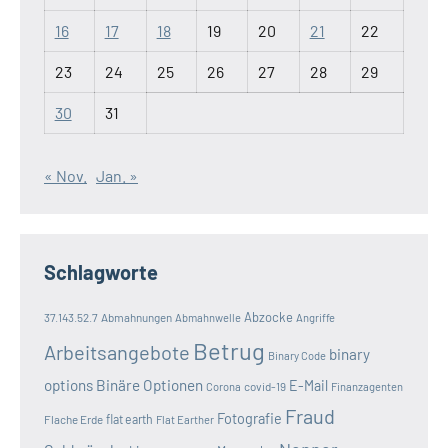
16
17
18
19
20
21
22
23
24
25
26
27
28
29
30
31
« Nov.
Jan. »
Schlagworte
Abzocke
37.143.52.7
Abmahnungen
Abmahnwelle
Angriffe
Betrug
Arbeitsangebote
binary
Binary Code
options
Binäre Optionen
E-Mail
covid-19
Corona
Finanzagenten
Fraud
Fotografie
Flache Erde
flat earth
Flat Earther