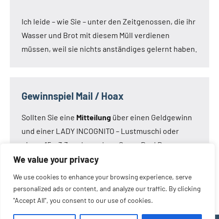
Ich leide – wie Sie – unter den Zeitgenossen, die ihr
Wasser und Brot mit diesem Müll verdienen
müssen, weil sie nichts anständiges gelernt haben.
Gewinnspiel Mail / Hoax
Sollten Sie eine
Mitteilung
über einen Geldgewinn
und einer LADY INCOGNITO – Lustmuschi oder
einem 15 x 3,3 cm Loveclone Super Real Dong –
oder was immer den Kameraden noch einfällt –
We value your privacy
bekommen haben:
Die Mail ist nicht von mir!
Die
We use cookies to enhance your browsing experience, serve
Mail ist eine Fälschung.
personalized ads or content, and analyze our traffic. By clicking
"Accept All", you consent to our use of cookies.