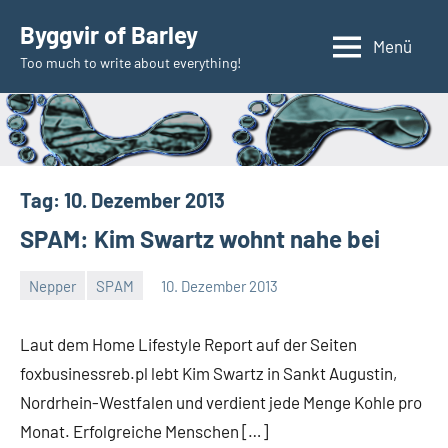
Zum
Byggvir of Barley
Inhalt
Menü
Too much to write about everything!
springen
Tag:
10. Dezember 2013
SPAM: Kim Swartz wohnt nahe bei
Nepper
SPAM
10. Dezember 2013
Thomas
Laut dem Home Lifestyle Report auf der Seiten
foxbusinessreb.pl lebt Kim Swartz in Sankt Augustin,
Nordrhein-Westfalen und verdient jede Menge Kohle pro
Monat. Erfolgreiche Menschen […]