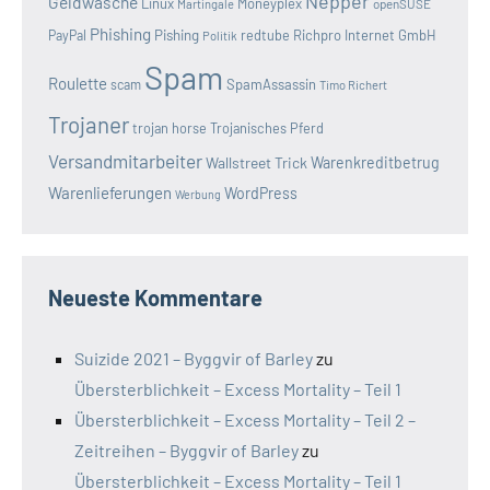
Nepper
Geldwäsche
Linux
Moneyplex
openSUSE
Martingale
Phishing
Pishing
redtube
Richpro Internet GmbH
PayPal
Politik
Spam
Roulette
SpamAssassin
scam
Timo Richert
Trojaner
trojan horse
Trojanisches Pferd
Versandmitarbeiter
Wallstreet Trick
Warenkreditbetrug
Warenlieferungen
WordPress
Werbung
Neueste Kommentare
Suizide 2021 – Byggvir of Barley
zu
Übersterblichkeit – Excess Mortality – Teil 1
Übersterblichkeit – Excess Mortality – Teil 2 –
Zeitreihen – Byggvir of Barley
zu
Übersterblichkeit – Excess Mortality – Teil 1