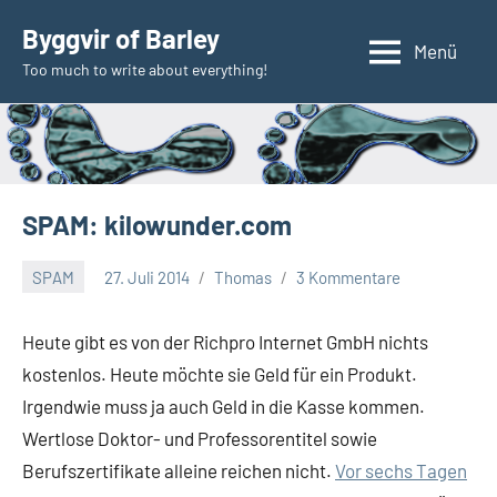
Zum
Byggvir of Barley
Inhalt
Menü
Too much to write about everything!
springen
SPAM: kilowunder.com
SPAM
27. Juli 2014
Thomas
3 Kommentare
Heute gibt es von der Richpro Internet GmbH nichts
kostenlos. Heute möchte sie Geld für ein Produkt.
Irgendwie muss ja auch Geld in die Kasse kommen.
Wertlose Doktor- und Professorentitel sowie
Berufszertifikate alleine reichen nicht.
Vor sechs Tagen