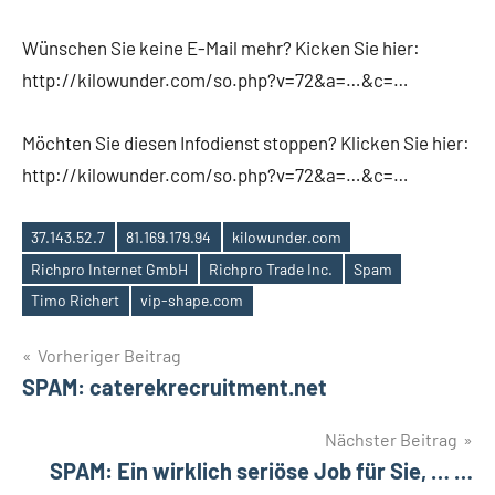
Wünschen Sie keine E-Mail mehr? Kicken Sie hier:
http://kilowunder.com/so.php?v=72&a=…&c=…
Möchten Sie diesen Infodienst stoppen? Klicken Sie hier:
http://kilowunder.com/so.php?v=72&a=…&c=…
37.143.52.7
81.169.179.94
kilowunder.com
Richpro Internet GmbH
Richpro Trade Inc.
Spam
Schlagwörter
Timo Richert
vip-shape.com
Beitragsnavigation
Vorheriger Beitrag
SPAM: caterekrecruitment.net
Nächster Beitrag
SPAM: Ein wirklich seriöse Job für Sie, … …