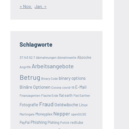
« Nov.
Jan. »
Schlagworte
Abzocke
37.143.52.7
Abmahnungen
Abmahnwelle
Arbeitsangebote
Angriffe
Betrug
binary options
Binary Code
Binäre Optionen
E-Mail
covid-19
Corona
Flache Erde
flat earth
Finanzagenten
Flat Earther
Fraud
Geldwäsche
Fotografie
Linux
Nepper
Moneyplex
openSUSE
Martingale
Phishing
Pishing
redtube
PayPal
Politik