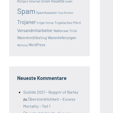
Roulette
Richpro Internet GmbH
scam
Spam
SpamAssassin
Timo Richert
Trojaner
trojan horse
Trojanisches Pferd
Versandmitarbeiter
Wallstreet Trick
Warenlieferungen
Warenkreditbetrug
WordPress
Werbung
Neueste Kommentare
Suizide 2021 – Byggvir of Barley
zu
Übersterblichkeit – Excess
Mortality – Teil 1