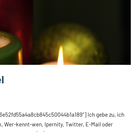
l
c66e52fd55a4a8cb845c50044b1a189″] Ich gebe zu, ich
 Wer-kennt-wen, Ipernity, Twitter, E-Mail oder