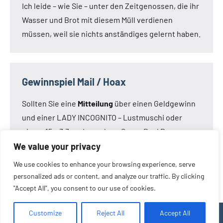
Ich leide – wie Sie – unter den Zeitgenossen, die ihr
Wasser und Brot mit diesem Müll verdienen
müssen, weil sie nichts anständiges gelernt haben.
Gewinnspiel Mail / Hoax
Sollten Sie eine
Mitteilung
über einen Geldgewinn
und einer LADY INCOGNITO – Lustmuschi oder
einem 15 x 3,3 cm Loveclone Super Real Dong –
oder was immer den Kameraden noch einfällt –
We value your privacy
bekommen haben:
Die Mail ist nicht von mir!
Die
We use cookies to enhance your browsing experience, serve
Mail ist eine Fälschung.
personalized ads or content, and analyze our traffic. By clicking
"Accept All", you consent to our use of cookies.
Customize
Reject All
Accept All
WordPress-Theme: Occasio von ThemeZee.