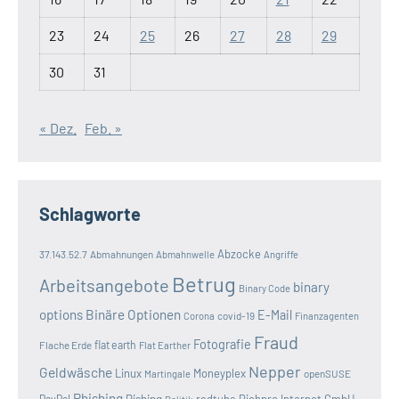
23
24
25
26
27
28
29
30
31
« Dez.
Feb. »
Schlagworte
Abzocke
37.143.52.7
Abmahnungen
Abmahnwelle
Angriffe
Betrug
Arbeitsangebote
binary
Binary Code
options
Binäre Optionen
E-Mail
covid-19
Corona
Finanzagenten
Fraud
Fotografie
Flache Erde
flat earth
Flat Earther
Nepper
Geldwäsche
Linux
Moneyplex
openSUSE
Martingale
Phishing
Pishing
redtube
Richpro Internet GmbH
PayPal