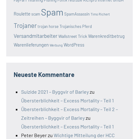
Politik
Spam
Roulette
SpamAssassin
scam
Timo Richert
Trojaner
trojan horse
Trojanisches Pferd
Versandmitarbeiter
Wallstreet Trick
Warenkreditbetrug
Warenlieferungen
WordPress
Werbung
Neueste Kommentare
Suizide 2021 – Byggvir of Barley
zu
Übersterblichkeit – Excess Mortality – Teil 1
Übersterblichkeit – Excess Mortality – Teil 2 –
Zeitreihen – Byggvir of Barley
zu
Übersterblichkeit – Excess Mortality – Teil 1
Peter Beyer
zu
Wichtige Mitteilung der HCC