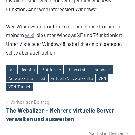
installiert sind. Vielleicht kennt jemand eine VBS
Funktion. Aber wen interessiert Windows?
Wen Windows doch interessiert findet eine Lösung in
meinem
Wiki
, die unter Windows XP und 7 funktioniert.
Unter Vista oder Windows 8 habe ich es nicht getestet,
sollte aber auch gehen.
br0
ifconfig
IP-Adresse
Linux eth0
Loopback
Netwerkkarte
sed
virtuelle Netzwerkkarte
VPN
Schlagwörter
VPN-Tunnel
Beitragsnavigation
Vorheriger Beitrag
The Webalizer – Mehrere virtuelle Server
verwalten und auswerten
Nächster Beitrag