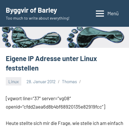
Zum
Byggvir of Barley
Inhalt
Menü
Too much to write about everything!
springen
Eigene IP Adresse unter Linux
feststellen
Linux
28. Januar 2012
Thomas
[vgwort line=“37″ server=“vg08″
openid=“cfdd2aea6d8b4bf68920135e82919fcc“]
Heute stellte sich mir die Frage, wie stelle ich am einfach