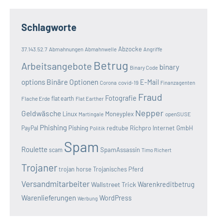
Schlagworte
Abzocke
37.143.52.7
Abmahnungen
Abmahnwelle
Angriffe
Betrug
Arbeitsangebote
binary
Binary Code
options
Binäre Optionen
E-Mail
covid-19
Corona
Finanzagenten
Fraud
Fotografie
Flache Erde
flat earth
Flat Earther
Nepper
Geldwäsche
Linux
Moneyplex
openSUSE
Martingale
Phishing
Pishing
redtube
Richpro Internet GmbH
PayPal
Politik
Spam
Roulette
SpamAssassin
scam
Timo Richert
Trojaner
trojan horse
Trojanisches Pferd
Versandmitarbeiter
Wallstreet Trick
Warenkreditbetrug
Warenlieferungen
WordPress
Werbung