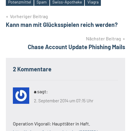
Schlagwörter
Potenzmittel
Spam
Swiss-Apotheke
Viagra
Beitragsnavigation
Vorheriger Beitrag
Kann man mit Glücksspielen reich werden?
Nächster Beitrag
Chase Account Update Phishing Mails
2 Kommentare
a
sagt:
2. September 2014 um 07:15 Uhr
Operation Vigorali: Haupttäter in Haft.