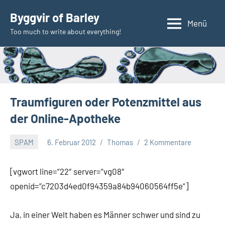
Zum
Byggvir of Barley
Inhalt
Menü
Too much to write about everything!
springen
Traumfiguren oder Potenzmittel aus
der Online-Apotheke
SPAM
6. Februar 2012
Thomas
2 Kommentare
[vgwort line=“22″ server=“vg08″
openid=“c7203d4ed0f94359a84b94060564ff5e“]
Ja, in einer Welt haben es Männer schwer und sind zu