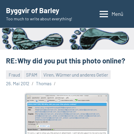
Zum
Byggvir of Barley
Inhalt
Menü
Too much to write about everything!
springen
RE:Why did you put this photo online?
Fraud
SPAM
Viren, Würmer und anderes Getier
26. Mai 2012
Thomas