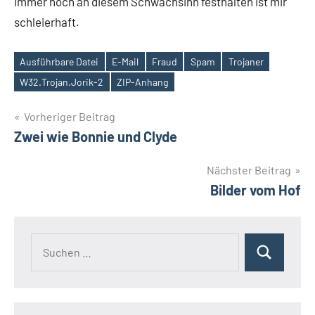
immer noch an diesem Schwachsinn festhalten ist mir
schleierhaft.
Ausführbare Datei
E-Mail
Fraud
Spam
Trojaner
Schlagwörter
W32.Trojan.Jorik-2
ZIP-Anhang
Beitragsnavigation
Vorheriger Beitrag
Zwei wie Bonnie und Clyde
Nächster Beitrag
Bilder vom Hof
Suchen
Suchen
nach: