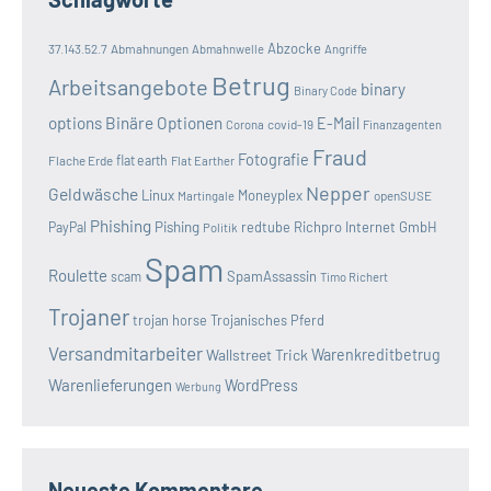
Abzocke
37.143.52.7
Abmahnungen
Abmahnwelle
Angriffe
Betrug
Arbeitsangebote
binary
Binary Code
options
Binäre Optionen
E-Mail
covid-19
Corona
Finanzagenten
Fraud
Fotografie
Flache Erde
flat earth
Flat Earther
Nepper
Geldwäsche
Linux
Moneyplex
openSUSE
Martingale
Phishing
Pishing
redtube
Richpro Internet GmbH
PayPal
Politik
Spam
Roulette
SpamAssassin
scam
Timo Richert
Trojaner
trojan horse
Trojanisches Pferd
Versandmitarbeiter
Wallstreet Trick
Warenkreditbetrug
Warenlieferungen
WordPress
Werbung
Neueste Kommentare