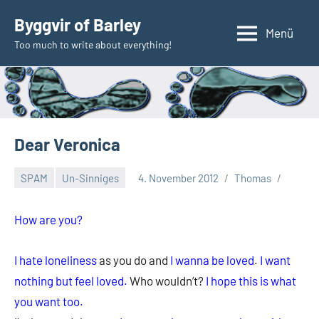
Zum
Byggvir of Barley
Inhalt
Menü
Too much to write about everything!
springen
Dear Veronica
SPAM
Un-Sinniges
4. November 2012
Thomas
How are you?
I hate loneliness
as you do and
I wanna be loved
.
I want
nothing but feel loved.
Who wouldn’t?
I hope this is what
you want too.