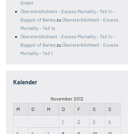
GmbH
Übersterblichkeit – Excess Mortality – Teil 1c –
Byggvir of Barley
zu
Übersterblichkeit – Excess
Mortality – Teil 1a
Übersterblichkeit – Excess Mortality – Teil 1c –
Byggvir of Barley
zu
Übersterblichkeit – Excess
Mortality – Teil 1
Kalender
November 2012
M
D
M
D
F
S
S
1
2
3
4
5
6
7
8
9
10
11