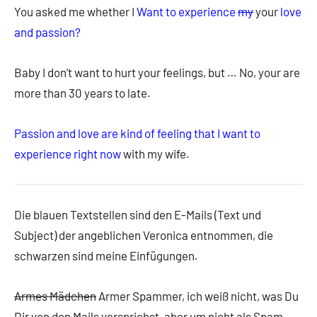
You asked me whether I
Want to experience
my
your
love
and passion?
Baby I don’t want to hurt your feelings, but … No, your are
more than 30 years to late.
Passion and love are kind of feeling that I want to
experience right now
with my wife.
Die blauen Textstellen sind den E-Mails (Text und
Subject) der angeblichen Veronica entnommen, die
schwarzen sind meine Einfügungen.
Armes Mädchen
Armer Spammer, ich weiß nicht, was Du
Dir von den Mails versprichst, aber um nicht als Spam