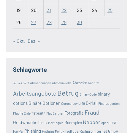
19
20
21
22
23
24
25
26
27
28
29
30
« Okt.
Dez. »
Schlagworte
Abzocke
37.143.52.7
Abmahnungen
Abmahnwelle
Angriffe
Betrug
Arbeitsangebote
binary
Binary Code
options
Binäre Optionen
E-Mail
covid-19
Corona
Finanzagenten
Fraud
Fotografie
Flache Erde
flat earth
Flat Earther
Nepper
Geldwäsche
Linux
Moneyplex
openSUSE
Martingale
Phishing
Pishing
redtube
Richpro Internet GmbH
PayPal
Politik