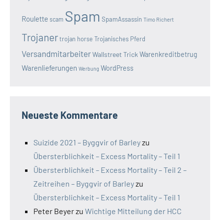
Spam
Roulette
SpamAssassin
scam
Timo Richert
Trojaner
trojan horse
Trojanisches Pferd
Versandmitarbeiter
Wallstreet Trick
Warenkreditbetrug
Warenlieferungen
WordPress
Werbung
Neueste Kommentare
Suizide 2021 – Byggvir of Barley
zu
Übersterblichkeit – Excess Mortality – Teil 1
Übersterblichkeit – Excess Mortality – Teil 2 –
Zeitreihen – Byggvir of Barley
zu
Übersterblichkeit – Excess Mortality – Teil 1
Peter Beyer
zu
Wichtige Mitteilung der HCC