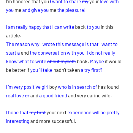
I’m honored that you
I
want to share
my
your
love with
you
me
and give
you
me
the pleasure!
I am really happy that I can write
back
to you
in this
article.
The reason why I wrote this message is that I want to
start a
end
the conversation with you.
I do not really
know what to write
about myself.
back.
Maybe
it would
be better if
you
’ll take
hadn’t taken
a try first?
I ’m very positive
girl
boy
who
is in search of
has found
real love
or
and
a good friend
and very caring wife.
I hope that
my first
your next
experience will be pretty
interesting
and more successful.