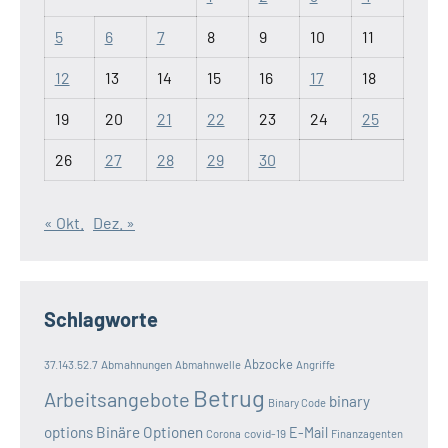
5
6
7
8
9
10
11
12
13
14
15
16
17
18
19
20
21
22
23
24
25
26
27
28
29
30
« Okt.
Dez. »
Schlagworte
Abzocke
37.143.52.7
Abmahnungen
Abmahnwelle
Angriffe
Betrug
Arbeitsangebote
binary
Binary Code
options
Binäre Optionen
E-Mail
covid-19
Corona
Finanzagenten