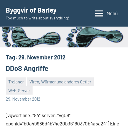
Zum
Byggvir of Barley
Inhalt
Menü
Too much to write about everything!
springen
Tag:
29. November 2012
DDoS Angriffe
Trojaner
Viren, Würmer und anderes Getier
Web-Server
Thomas
29. November 2012
[vgwort line=“84″ server=“vg08″
openid=“b0a49986d4b74e20b36160370b4a5a24″] Eine