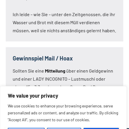
Ich leide – wie Sie – unter den Zeitgenossen, die ihr
Wasser und Brot mit diesem Müll verdienen
müssen, weil sie nichts anständiges gelernt haben.
Gewinnspiel Mail / Hoax
Sollten Sie eine
Mitteilung
über einen Geldgewinn
und einer LADY INCOGNITO – Lustmuschi oder
einem 15 x 3,3 cm Loveclone Super Real Dong –
oder was immer den Kameraden noch einfällt –
We value your privacy
bekommen haben:
Die Mail ist nicht von mir!
Die
We use cookies to enhance your browsing experience, serve
Mail ist eine Fälschung.
personalized ads or content, and analyze our traffic. By clicking
"Accept All", you consent to our use of cookies.