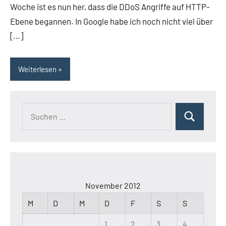
Woche ist es nun her, dass die DDoS Angriffe auf HTTP-
Ebene begannen. In Google habe ich noch nicht viel über
[…]
Weiterlesen
Suchen
Suchen
nach:
November 2012
M
D
M
D
F
S
S
1
2
3
4