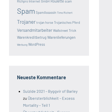
Roulette
Richpro Internet GmbH
scam
Spam
SpamAssassin
Timo Richert
Trojaner
trojan horse
Trojanisches Pferd
Versandmitarbeiter
Wallstreet Trick
Warenlieferungen
Warenkreditbetrug
WordPress
Werbung
Neueste Kommentare
Suizide 2021 – Byggvir of Barley
zu
Übersterblichkeit – Excess
Mortality – Teil 1