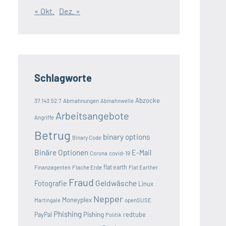
« Okt.
Dez. »
Schlagworte
Abzocke
37.143.52.7
Abmahnungen
Abmahnwelle
Arbeitsangebote
Angriffe
Betrug
binary options
Binary Code
Binäre Optionen
E-Mail
covid-19
Corona
Flache Erde
flat earth
Finanzagenten
Flat Earther
Fraud
Geldwäsche
Fotografie
Linux
Nepper
Moneyplex
openSUSE
Martingale
Phishing
Pishing
redtube
PayPal
Politik