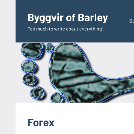
Zum
Inhalt
Byggvir of Barley
springen
St
Too much to write about everything!
Forex