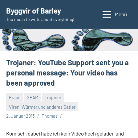
Zum
Byggvir of Barley
Inhalt
Menü
Too much to write about everything!
springen
Trojaner: YouTube Support sent you a
personal message: Your video has
been approved
Fraud
SPAM
Trojaner
Viren, Würmer und anderes Getier
2. Januar 2013
Thomas
Komisch, dabei habe ich kein Video hoch geladen und