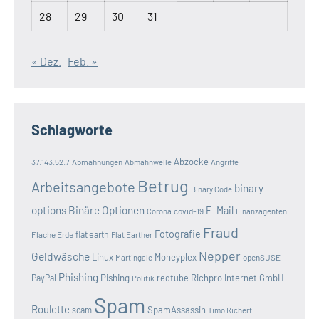
28
29
30
31
« Dez.
Feb. »
Schlagworte
Abzocke
37.143.52.7
Abmahnungen
Abmahnwelle
Angriffe
Betrug
Arbeitsangebote
binary
Binary Code
options
Binäre Optionen
E-Mail
covid-19
Corona
Finanzagenten
Fraud
Fotografie
Flache Erde
flat earth
Flat Earther
Nepper
Geldwäsche
Linux
Moneyplex
openSUSE
Martingale
Phishing
Pishing
redtube
Richpro Internet GmbH
PayPal
Politik
Spam
Roulette
SpamAssassin
scam
Timo Richert