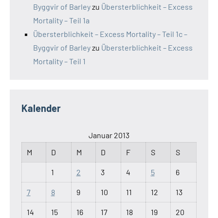
Byggvir of Barley
zu
Übersterblichkeit – Excess
Mortality – Teil 1a
Übersterblichkeit – Excess Mortality – Teil 1c –
Byggvir of Barley
zu
Übersterblichkeit – Excess
Mortality – Teil 1
Kalender
Januar 2013
M
D
M
D
F
S
S
1
2
3
4
5
6
7
8
9
10
11
12
13
14
15
16
17
18
19
20