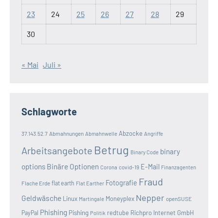
23
24
25
26
27
28
29
30
« Mai
Juli »
Schlagworte
Abzocke
37.143.52.7
Abmahnungen
Abmahnwelle
Angriffe
Betrug
Arbeitsangebote
binary
Binary Code
options
Binäre Optionen
E-Mail
covid-19
Corona
Finanzagenten
Fraud
Fotografie
Flache Erde
flat earth
Flat Earther
Nepper
Geldwäsche
Linux
Moneyplex
openSUSE
Martingale
Phishing
Pishing
redtube
Richpro Internet GmbH
PayPal
Politik