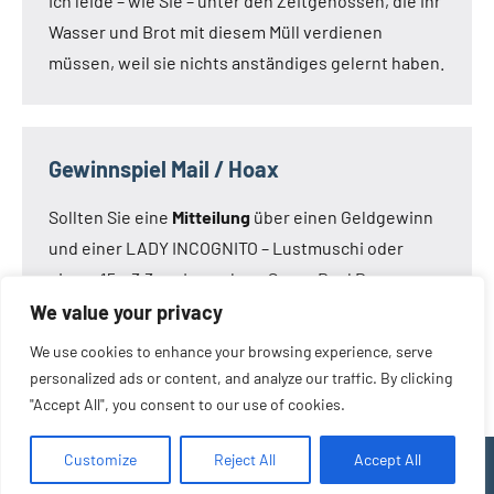
Ich leide – wie Sie – unter den Zeitgenossen, die ihr
Wasser und Brot mit diesem Müll verdienen
müssen, weil sie nichts anständiges gelernt haben.
Gewinnspiel Mail / Hoax
Sollten Sie eine
Mitteilung
über einen Geldgewinn
und einer LADY INCOGNITO – Lustmuschi oder
einem 15 x 3,3 cm Loveclone Super Real Dong –
oder was immer den Kameraden noch einfällt –
We value your privacy
bekommen haben:
Die Mail ist nicht von mir!
Die
We use cookies to enhance your browsing experience, serve
Mail ist eine Fälschung.
personalized ads or content, and analyze our traffic. By clicking
"Accept All", you consent to our use of cookies.
Customize
Reject All
Accept All
WordPress-Theme: Occasio von ThemeZee.