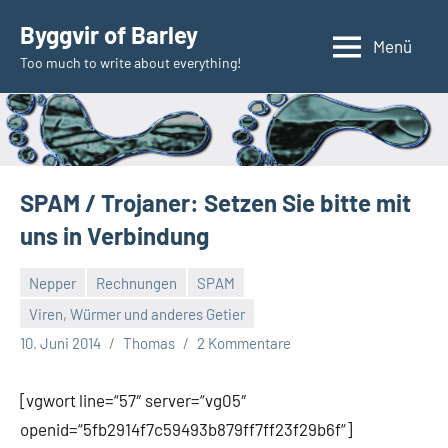
Zum
Byggvir of Barley
Inhalt
Menü
Too much to write about everything!
springen
SPAM / Trojaner: Setzen Sie bitte mit
uns in Verbindung
Nepper
Rechnungen
SPAM
Viren, Würmer und anderes Getier
10. Juni 2014
Thomas
2 Kommentare
[vgwort line=“57″ server=“vg05″
openid=“5fb2914f7c59493b879ff7ff23f29b6f“]