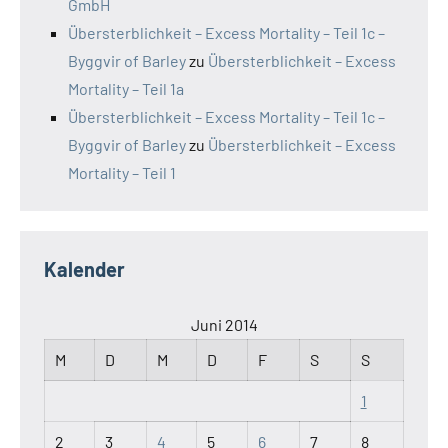
GmbH
Übersterblichkeit – Excess Mortality – Teil 1c –
Byggvir of Barley
zu
Übersterblichkeit – Excess
Mortality – Teil 1a
Übersterblichkeit – Excess Mortality – Teil 1c –
Byggvir of Barley
zu
Übersterblichkeit – Excess
Mortality – Teil 1
Kalender
Juni 2014
M
D
M
D
F
S
S
1
2
3
4
5
6
7
8