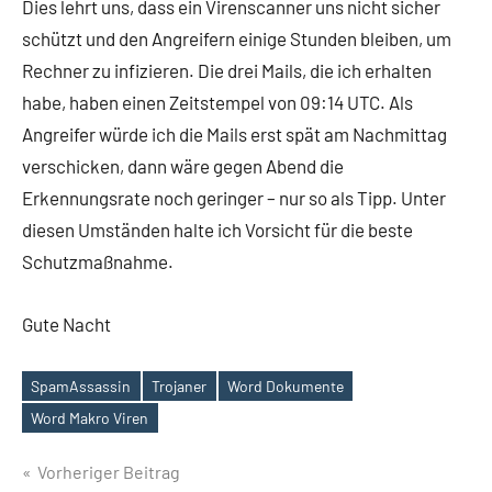
Dies lehrt uns, dass ein Virenscanner uns nicht sicher
schützt und den Angreifern einige Stunden bleiben, um
Rechner zu infizieren. Die drei Mails, die ich erhalten
habe, haben einen Zeitstempel von 09:14 UTC. Als
Angreifer würde ich die Mails erst spät am Nachmittag
verschicken, dann wäre gegen Abend die
Erkennungsrate noch geringer – nur so als Tipp. Unter
diesen Umständen halte ich Vorsicht für die beste
Schutzmaßnahme.
Gute Nacht
SpamAssassin
Trojaner
Word Dokumente
Schlagwörter
Word Makro Viren
Beitragsnavigation
Vorheriger Beitrag