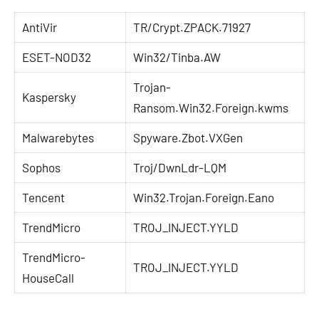
AntiVir
TR/Crypt.ZPACK.71927
ESET-NOD32
Win32/Tinba.AW
Trojan-
Kaspersky
Ransom.Win32.Foreign.kwms
Malwarebytes
Spyware.Zbot.VXGen
Sophos
Troj/DwnLdr-LQM
Tencent
Win32.Trojan.Foreign.Eano
TrendMicro
TROJ_INJECT.YYLD
TrendMicro-
TROJ_INJECT.YYLD
HouseCall