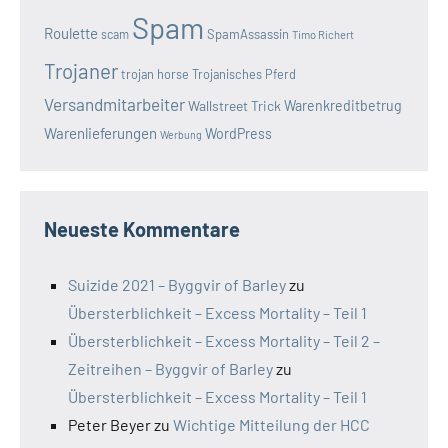
Spam
Roulette
SpamAssassin
scam
Timo Richert
Trojaner
trojan horse
Trojanisches Pferd
Versandmitarbeiter
Wallstreet Trick
Warenkreditbetrug
Warenlieferungen
WordPress
Werbung
Neueste Kommentare
Suizide 2021 – Byggvir of Barley
zu
Übersterblichkeit – Excess Mortality – Teil 1
Übersterblichkeit – Excess Mortality – Teil 2 –
Zeitreihen – Byggvir of Barley
zu
Übersterblichkeit – Excess Mortality – Teil 1
Peter Beyer
zu
Wichtige Mitteilung der HCC