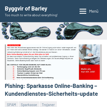
Zum
Byggvir of Barley
Inhalt
Menü
Too much to write about everything!
springen
Pishing: Sparkasse Online-Banking –
Kundendienstes-Sicherheits-update
SPAM
Sparkasse
Trojaner