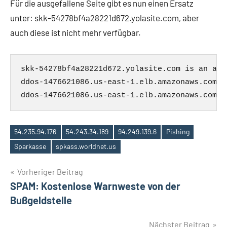
Für die ausgefallene Seite gibt es nun einen Ersatz
unter: skk-54278bf4a28221d672.yolasite.com, aber
auch diese ist nicht mehr verfügbar.
skk-54278bf4a28221d672.yolasite.com is an ali
ddos-1476621086.us-east-1.elb.amazonaws.com h
54.235.94.176
54.243.34.189
94.249.139.6
Pishing
Schlagwörter
Sparkasse
spkass.worldnet.us
Beitragsnavigation
Vorheriger Beitrag
SPAM: Kostenlose Warnweste von der
Bußgeldstelle
Nächster Beitrag