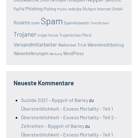
Martingale
Phishing
Pishing
redtube
Richpro Internet GmbH
PayPal
Politik
Spam
Roulette
SpamAssassin
scam
Timo Richert
Trojaner
trojan horse
Trojanisches Pferd
Versandmitarbeiter
Wallstreet Trick
Warenkreditbetrug
Warenlieferungen
WordPress
Werbung
Neueste Kommentare
Suizide 2021 – Byggvir of Barley
zu
Übersterblichkeit – Excess Mortality – Teil 1
Übersterblichkeit – Excess Mortality – Teil 2 –
Zeitreihen – Byggvir of Barley
zu
Übersterblichkeit – Excess Mortality – Teil 1