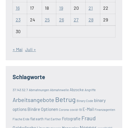
16
17
18
19
20
21
22
23
24
25
26
27
28
29
30
« Mai
Juli »
Schlagworte
Abzocke
37.143.52.7
Abmahnungen
Abmahnwelle
Angriffe
Betrug
Arbeitsangebote
binary
Binary Code
options
Binäre Optionen
E-Mail
covid-19
Corona
Finanzagenten
Fraud
Fotografie
Flache Erde
flat earth
Flat Earther
Nepper
Geldwäsche
Linux
Moneyplex
openSUSE