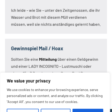
Ich leide – wie Sie – unter den Zeitgenossen, die ihr
Wasser und Brot mit diesem Müll verdienen
müssen, weil sie nichts anständiges gelernt haben.
Gewinnspiel Mail / Hoax
Sollten Sie eine
Mitteilung
über einen Geldgewinn
und einer LADY INCOGNITO – Lustmuschi oder
einem 15 x 3,3 cm Loveclone Super Real Dong –
oder was immer den Kameraden noch einfällt –
We value your privacy
bekommen haben:
Die Mail ist nicht von mir!
Die
We use cookies to enhance your browsing experience, serve
Mail ist eine Fälschung.
personalized ads or content, and analyze our traffic. By clicking
"Accept All", you consent to our use of cookies.