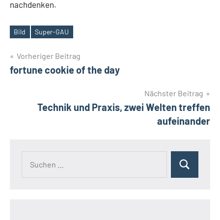
nachdenken.
Bild
Super-GAU
Schlagwörter
Beitragsnavigation
Vorheriger Beitrag
fortune cookie of the day
Nächster Beitrag
Technik und Praxis, zwei Welten treffen
aufeinander
Suchen
Suchen
nach: