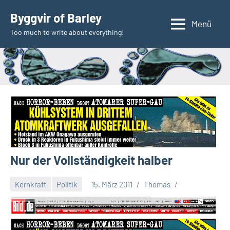
Zum
Byggvir of Barley
Inhalt
Menü
Too much to write about everything!
springen
Nur der Vollständigkeit halber
Kernkraft
Politik
15. März 2011
Thomas