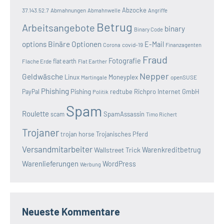
Abzocke
37.143.52.7
Abmahnungen
Abmahnwelle
Angriffe
Betrug
Arbeitsangebote
binary
Binary Code
options
Binäre Optionen
E-Mail
covid-19
Corona
Finanzagenten
Fraud
Fotografie
Flache Erde
flat earth
Flat Earther
Nepper
Geldwäsche
Linux
Moneyplex
openSUSE
Martingale
Phishing
Pishing
redtube
Richpro Internet GmbH
PayPal
Politik
Spam
Roulette
SpamAssassin
scam
Timo Richert
Trojaner
trojan horse
Trojanisches Pferd
Versandmitarbeiter
Wallstreet Trick
Warenkreditbetrug
Warenlieferungen
WordPress
Werbung
Neueste Kommentare