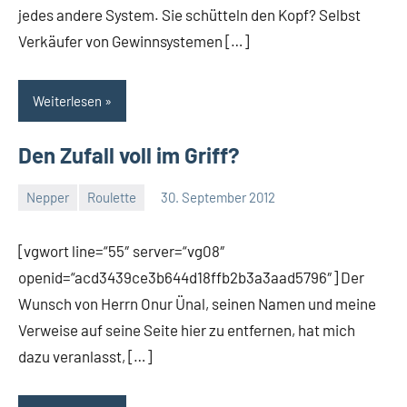
jedes andere System. Sie schütteln den Kopf? Selbst
Verkäufer von Gewinnsystemen […]
Weiterlesen
Den Zufall voll im Griff?
Nepper
Roulette
30. September 2012
Thomas
Ein
Kommentar
[vgwort line=“55″ server=“vg08″
openid=“acd3439ce3b644d18ffb2b3a3aad5796″] Der
Wunsch von Herrn Onur Ünal, seinen Namen und meine
Verweise auf seine Seite hier zu entfernen, hat mich
dazu veranlasst, […]