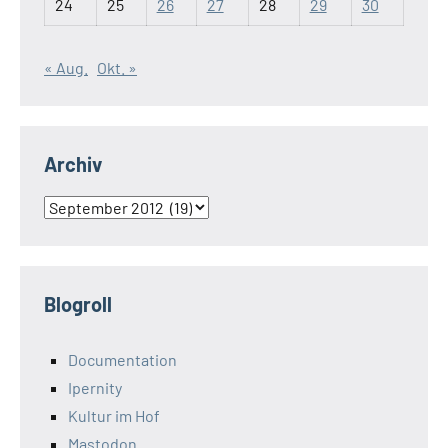
24
25
26
27
28
29
30
« Aug.
Okt. »
Archiv
Archiv
Blogroll
Documentation
Ipernity
Kultur im Hof
Mastodon