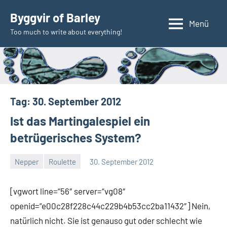
Zum
Byggvir of Barley
Inhalt
Menü
Too much to write about everything!
springen
Tag:
30. September 2012
Ist das Martingalespiel ein
betrügerisches System?
Nepper
Roulette
30. September 2012
Thomas
4
Kommentare
[vgwort line=“56″ server=“vg08″
openid=“e00c28f228c44c229b4b53cc2ba11432″] Nein,
natürlich nicht. Sie ist genauso gut oder schlecht wie