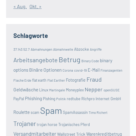
« Aug.
Okt. »
Schlagworte
Abzocke
37.143.52.7
Abmahnungen
Abmahnwelle
Angriffe
Betrug
Arbeitsangebote
binary
Binary Code
options
Binäre Optionen
E-Mail
covid-19
Corona
Finanzagenten
Fraud
Fotografie
Flache Erde
flat earth
Flat Earther
Nepper
Geldwäsche
Linux
Moneyplex
openSUSE
Martingale
Phishing
Pishing
redtube
Richpro Internet GmbH
PayPal
Politik
Spam
Roulette
SpamAssassin
scam
Timo Richert
Trojaner
trojan horse
Trojanisches Pferd
Versandmitarbeiter
Wallstreet Trick
Warenkreditbetrug