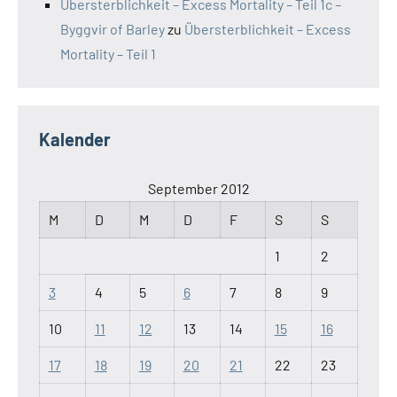
Übersterblichkeit – Excess Mortality – Teil 1c –
Byggvir of Barley
zu
Übersterblichkeit – Excess
Mortality – Teil 1
Kalender
September 2012
M
D
M
D
F
S
S
1
2
3
4
5
6
7
8
9
10
11
12
13
14
15
16
17
18
19
20
21
22
23