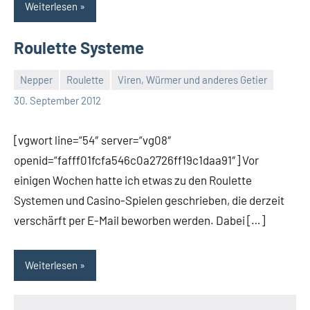
Weiterlesen
Roulette Systeme
Nepper
Roulette
Viren, Würmer und anderes Getier
Thomas
3
30. September 2012
Kommentare
[vgwort line=“54″ server=“vg08″
openid=“fafff01fcfa546c0a2726ff19c1daa91″] Vor
einigen Wochen hatte ich etwas zu den Roulette
Systemen und Casino-Spielen geschrieben, die derzeit
verschärft per E-Mail beworben werden. Dabei […]
Weiterlesen