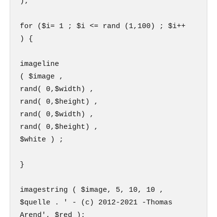
);

for ($i= 1 ; $i <= rand (1,100) ; $i++ 
) {

imageline

( $image ,

rand( 0,$width) ,

rand( 0,$height) ,

rand( 0,$width) ,

rand( 0,$height) ,

$white ) ;

}

imagestring ( $image, 5, 10, 10 , 
$quelle . ' - (c) 2012-2021 -Thomas 
Arend', $red );
