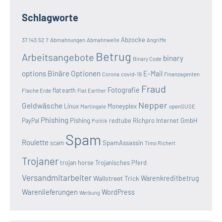
Schlagworte
Abzocke
37.143.52.7
Abmahnungen
Abmahnwelle
Angriffe
Betrug
Arbeitsangebote
binary
Binary Code
options
Binäre Optionen
E-Mail
covid-19
Corona
Finanzagenten
Fraud
Fotografie
Flache Erde
flat earth
Flat Earther
Nepper
Geldwäsche
Linux
Moneyplex
openSUSE
Martingale
Phishing
Pishing
redtube
Richpro Internet GmbH
PayPal
Politik
Spam
Roulette
SpamAssassin
scam
Timo Richert
Trojaner
trojan horse
Trojanisches Pferd
Versandmitarbeiter
Wallstreet Trick
Warenkreditbetrug
Warenlieferungen
WordPress
Werbung