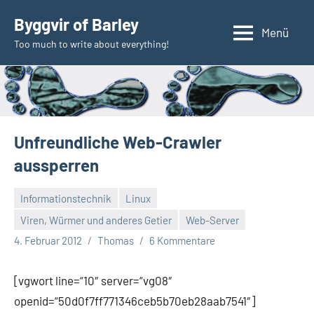
Zum
Byggvir of Barley
Inhalt
Menü
Too much to write about everything!
springen
Unfreundliche Web-Crawler
aussperren
Informationstechnik
Linux
Viren, Würmer und anderes Getier
Web-Server
4. Februar 2012
Thomas
6 Kommentare
[vgwort line=“10″ server=“vg08″
openid=“50d0f7ff771346ceb5b70eb28aab7541″]