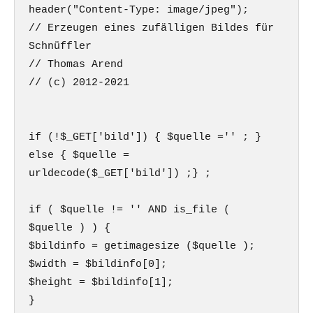
header("Content-Type: image/jpeg");

// Erzeugen eines zufälligen Bildes für 
Schnüffler

// Thomas Arend

// (c) 2012-2021

if (!$_GET['bild']) { $quelle ='' ; }

else { $quelle = 
urldecode($_GET['bild']) ;} ;

if ( $quelle != '' AND is_file ( 
$quelle ) ) {

$bildinfo = getimagesize ($quelle );

$width = $bildinfo[0];

$height = $bildinfo[1];

}
