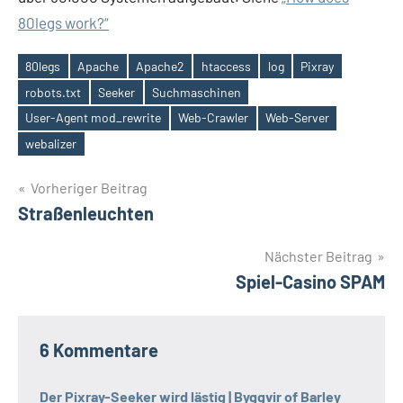
80legs work?“
80legs
Apache
Apache2
htaccess
log
Pixray
robots.txt
Seeker
Suchmaschinen
Schlagwörter
User-Agent mod_rewrite
Web-Crawler
Web-Server
webalizer
Beitragsnavigation
Vorheriger Beitrag
Straßenleuchten
Nächster Beitrag
Spiel-Casino SPAM
6 Kommentare
Der Pixray-Seeker wird lästig | Byggvir of Barley